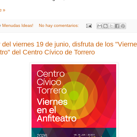
e »
y
Menudas Ideas!
No hay comentarios:
r del viernes 19 de junio, disfruta de los "Viern
tro" del Centro Cívico de Torrero