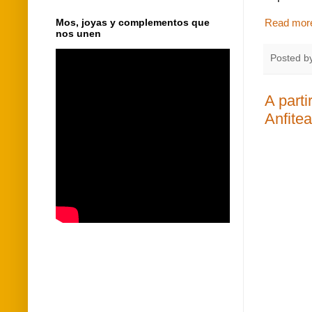
Mos, joyas y complementos que
Read mor
nos unen
Posted b
A parti
Anfitea