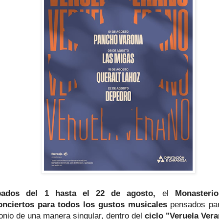
bados del 1 hasta el 22 de agosto,
el
M
onasteri
onciertos
para todos los gustos musicales
pensados par
monio de una manera singular, dentro del
ciclo "Veruela Ver