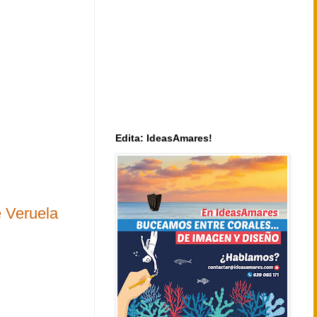
Edita: IdeasAmares!
e Veruela