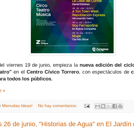
 del viernes 19 de junio, empieza la
nueva edición del cicl
eatro"
en el
Centro Cívico Torrero
, con espectáculos de
c
ra todos los públicos.
e »
y
Menudas Ideas!
No hay comentarios:
 26 de junio, "Historias de Agua" en El Jardín 