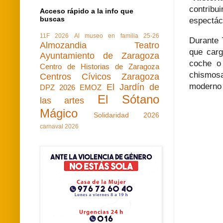
contribu
Acceso rápido a la info que
buscas
espectác
11F 2026
Al museo en familia 25-26
Durante 
Almozandia Teatro
que carg
Ayuntamiento de Zaragoza
coche o
Centro de Historias de Zaragoza
chismosa
Centros Cívicos Zaragoza
moderno d
El Jardín de
DPZ 2026
EMOZ
El Sótano
las artes
Mágico
Solidaridad 2026
carnaval 2026