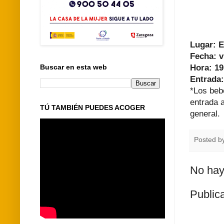
Lugar: E
Fecha: v
Buscar en esta web
Hora: 1
Entrada:
*Los beb
entrada a
TÚ TAMBIÉN PUEDES ACOGER
general.
Posted b
No hay
Public