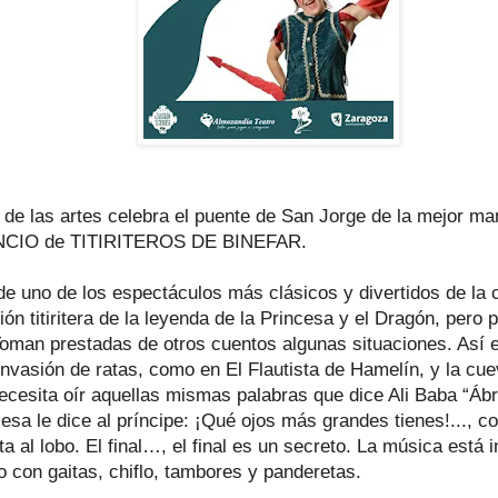
n de las artes celebra el puente de San Jorge de la mejor ma
IO de TITIRITEROS DE BINEFAR.
 de uno de los espectáculos más clásicos y divertidos de la
ón titiritera de la leyenda de la Princesa y el Dragón, pero 
 Toman prestadas de otros cuentos algunas situaciones. Así e
invasión de ratas, como en El Flautista de Hamelín, y la cu
necesita oír aquellas mismas palabras que dice Ali Baba “Áb
cesa le dice al príncipe: ¡Qué ojos más grandes tienes!..., 
a al lobo. El final…, el final es un secreto. La música está 
o con gaitas, chiflo, tambores y panderetas.