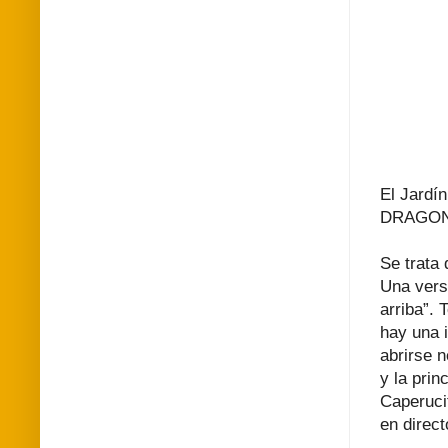
El Jardí
DRAGONC
Se trata
Una versi
arriba”.
hay una 
abrirse 
y la prin
Caperucit
en direct