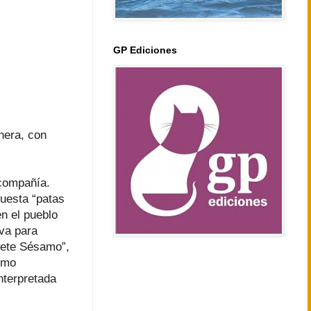
GP Ediciones
nera, con
 compañía.
puesta “patas
n el pueblo
eva para
rete Sésamo”,
como
interpretada