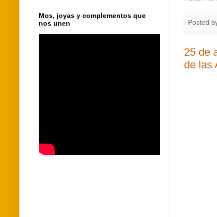
Mos, joyas y complementos que
Posted b
nos unen
25 de a
de las 