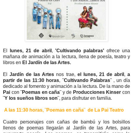
El
lunes, 21 de abril
,
'Cultivando palabras'
ofrece una
mañana de animación a la lectura, llena de poesía, teatro y
libros en
El Jardín de las Artes.
El
Jardín de las Artes
nos trae,
el lunes, 21 de abril
,
a
partir de las 11:30 horas
,
¨Cultivando Palabras¨
, un día
dedicado al fomento y animación a la lectura. De la mano de
Pai
con
¨Poemas en caña¨
y de
Producciones Kinser
con
¨Y los sueños libros son¨
, para disfrutar en familia.
A las 11:30 horas,
¨Poemas en caña¨ de La Pai Teatro
Cuatro personajes con cañas de bambú y los bolsillos
llenos de poemas llegarán al Jardín de las Artes, para