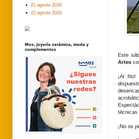
21 agosto 2026
22 agosto 2026
Mos, joyería cerámica, moda y
complementos
Este sá
Artes
con
¡Al filo
dispues
desenca
acrobáti
Espectác
técnicas 
¡No os pe