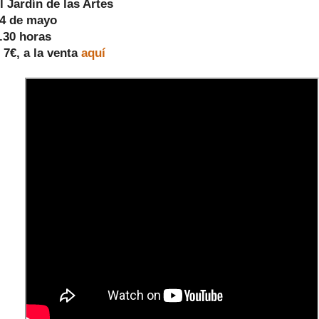
l Jardín de las Artes
14 de mayo
.30 horas
 7€, a la venta
aquí