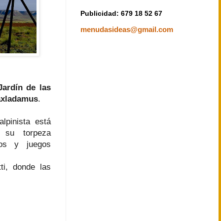
Publicidad: 679 18 52 67
menudasideas@gmail.com
Jardín de las
axladamus
.
lpinista está
 su torpeza
mos y juegos
ti, donde las