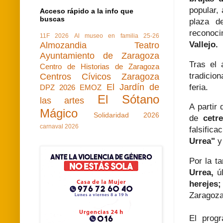
popular,
Acceso rápido a la info que
buscas
plaza d
reconoc
11F 2026
Al museo en familia 25-26
Vallejo.
Almozandia Teatro
Ayuntamiento de Zaragoza
Tras el 
Centro de Historias de Zaragoza
tradicio
Centros Cívicos Zaragoza
El Jardín de
feria.
DPZ 2026
EMOZ
El Sótano
las artes
A partir 
Mágico
Solidaridad 2026
de
cetre
carnaval 2026
falsific
Urrea"
y
Por la t
Urrea,
ú
herejes;
Zaragoza 
El prog