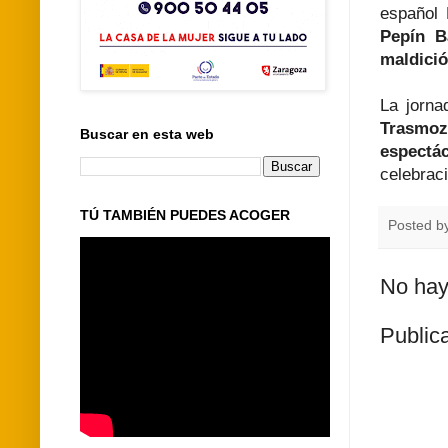
español 
Pepín B
maldici
La jorna
Trasmoz,
Buscar en esta web
espectá
celebrac
TÚ TAMBIÉN PUEDES ACOGER
Posted b
No hay
Public