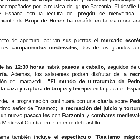
 acompañados por la música del grupo Barzonia.
El desfile 
e España con la lectura del
pregón
de bienvenida.
imiento de
Bruja de Honor
ha recaído en la escritora ar
acto de apertura, abrirán sus puertas el
mercado esoté
nales
campamentos medievales,
dos de los grandes atr
de las
12:30 horas
habrá
paseos a caballo,
seguidos de u
ría.
Además, los asistentes podrán disfrutar de la
rec
ación del maravedí
"El mundo de ultratumba de Pedr
 la
caza y captura de brujas y herejes
en la plaza de Espa
arde, la programación continuará con una
charla
sobre
Ped
ltimo señor de Trasmoz; la
recreación del juicio y tortur
un nuevo
pasacalles
con
Barzonia
y
combates medieval
Medieval Combat en el interior del castillo.
rama también incluye el
espectáculo "Realismo mági