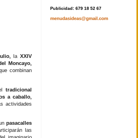
Publicidad: 679 18 52 67
menudasideas@gmail.com
ulio,
la
XXIV
 del Moncayo,
 que combinan
el
tradicional
os a caballo,
s actividades
un
pasacalles
ticiparán las
el imaginario