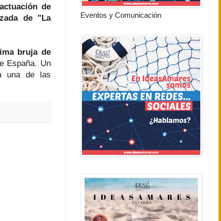
actuación de
Eventos y Comunicación
lizada de "La
tima bruja de
de España. Un
a una de las