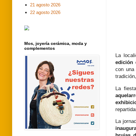
21 agosto 2026
22 agosto 2026
Mos, joyería cerámica, moda y
complementos
La loca
edición 
con una 
tradición
La fiest
aquelarr
exhibic
repartid
La jorna
inaugura
brujas 