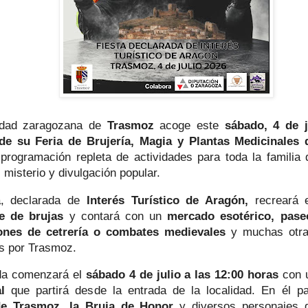
lidad zaragozana de
Trasmoz
acoge este
sábado, 4 de j
de su Feria de Brujería, Magia y Plantas Medicinales
programación repleta de actividades para toda la familia
, misterio y divulgación popular.
a, declarada de
Interés Turístico de Aragón,
recreará 
e de brujas
y contará con un
mercado esotérico, pase
iones de cetrería o combates medievales
y muchas otra
as por Trasmoz.
da comenzará el
sábado 4 de julio a las 12:00 horas
con 
l
que partirá desde la entrada de la localidad. En él par
de Trasmoz, la Bruja de Honor
y diversos personajes d