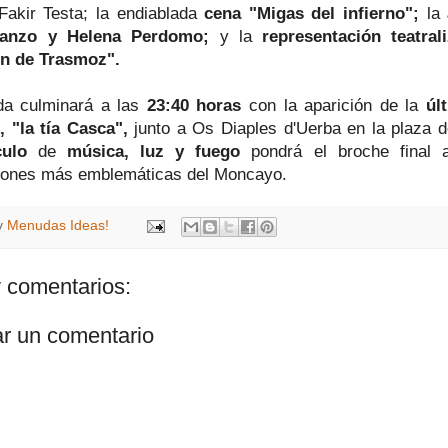
Fakir Testa; la endiablada
cena "Migas
del infierno";
la
anzo y Helena Perdomo;
y la
representación teatra
ón de Trasmoz".
da culminará a las
23:40 horas
con la aparición de la
úl
 "la tía Casca",
junto a Os Diaples d'Uerba en la plaza 
culo
de
música, luz y fuego
pondrá el broche final 
iones más emblemáticas del Moncayo.
y
Menudas Ideas!
 comentarios:
ar un comentario