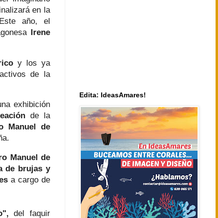
finalizará en la
Este año, el
agonesa
Irene
rico
y los ya
activos de la
Edita: IdeasAmares!
na exhibición
reación
de la
o Manuel de
ña.
ro Manuel de
a de brujas y
es
a cargo de
co",
del faquir