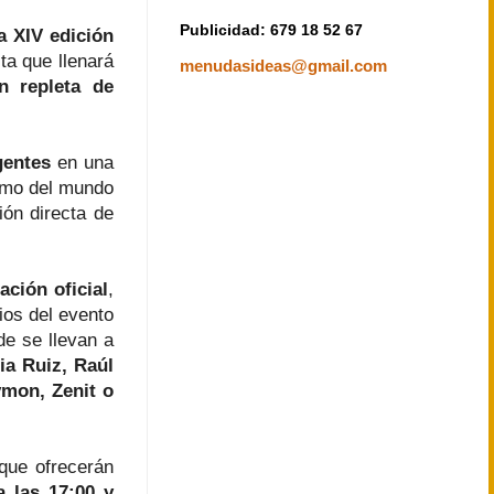
Publicidad: 679 18 52 67
a XIV edición
ita que llenará
menudasideas@gmail.com
 repleta de
gentes
en una
ismo del mundo
ión directa de
ación oficial
,
ios del evento
de se llevan a
a Ruiz, Raúl
ymon, Zenit o
que ofrecerán
a las 17:00 y