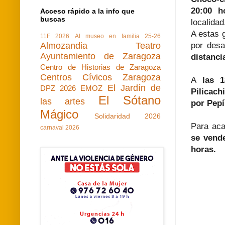
20:00 h
Acceso rápido a la info que
buscas
localida
A estas 
11F 2026
Al museo en familia 25-26
Almozandia Teatro
por desa
Ayuntamiento de Zaragoza
distanci
Centro de Historias de Zaragoza
Centros Cívicos Zaragoza
A
las 18
El Jardín de
DPZ 2026
EMOZ
Pilicach
El Sótano
las artes
por Pepí
Mágico
Solidaridad 2026
Para ac
carnaval 2026
se vende
horas.