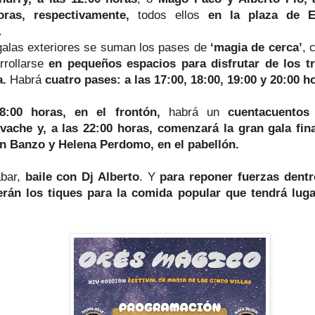
oras, respectivamente,
todos ellos
en la plaza de E
d.
galas exteriores se suman los pases de
‘magia de cerca’
, 
rrollarse
en pequeños espacios para disfrutar de los t
a.
Habrá
cuatro pases: a las 17:00, 18:00, 19:00 y 20:00 h
:00 horas, en el frontón,
habrá un
cuentacuentos
ivache y, a las 22:00 horas, comenzará la gran gala fin
n Banzo y Helena Perdomo, en el pabellón.
abar,
baile con Dj Alberto
. Y
para reponer fuerzas dentr
rán los tiques para la comida popular que tendrá luga