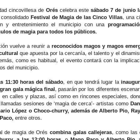
idad cincovillesa de
Orés
celebra este
sábado 7 de junio l
 consolidado
Festival de Magia de las Cinco Villas
, una c
ón y entretenimiento el municipio con una
programación
ulos de magia para todos los públicos.
ción vuelve a reunir a
reconocidos magos y magos emer
cultural
que apuesta por la cercanía, el talento y el dinam
demás, como es habitual, el evento contará con la implicac
os del municipio.
s 11:30 horas del sábado
, en que tendrá lugar la
inaugur
 gran gala mágica final
, pasarán por los diferentes escenar
s en calles y plazas, así como en rincones especiales, don
 llamadas sesiones de ‘magia de cerca’- artistas como
Dani
ario López o Choco-churry, además de Alberto Pio, Ra
 Paco,
entre otros.
val de magia de Orés
combina galas callejeras
, como las 
urry, a las 12:00 horas
, o
Mago Paco y Alberto Pio, 