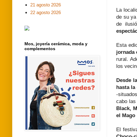
21 agosto 2026
La local
22 agosto 2026
de su ya
de ilusi
espectác
Mos, joyería cerámica, moda y
Esta edi
complementos
jornada 
rural. A
los vecin
Desde la
hasta la
-situado
cabo las
Black, M
el Mago
El festi
Choco-ch