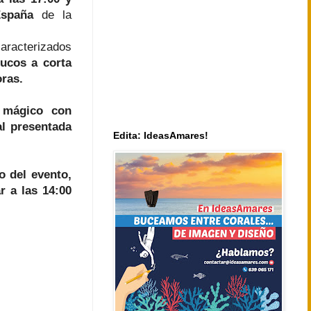
spaña
de la
caracterizados
rucos a corta
oras.
 mágico con
al presentada
Edita: IdeasAmares!
o del evento,
r a las 14:00