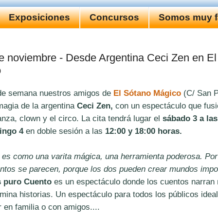
Exposiciones
Concursos
Somos muy fa
de noviembre - Desde Argentina Ceci Zen en E
o
 de semana nuestros amigos de
El Sótano Mágico
(C/ San P
magia de la argentina
Ceci Zen,
con un espectáculo que fusi
anza, clown y el circo. La cita tendrá lugar el
sábado 3 a las
ingo 4
en doble sesión a las
12:00 y 18:00 horas.
z es como una varita mágica, una herramienta poderosa. Por
entos se parecen, porque los dos pueden crear mundos impo
s puro Cuento
es un espectáculo donde los cuentos narran 
mina historias. Un espectáculo para todos los públicos idea
 en familia o con amigos....