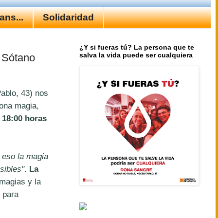
ns...
Solidaridad
¿Y si fueras tú? La persona que te
salva la vida puede ser cualquiera
l Sótano
ablo, 43) nos
ona magia,
 18:00 horas
 eso la magia
sibles"
.
La
magias y la
l para