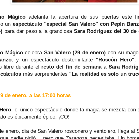
no Mágico
adelanta la apertura de sus puertas este f
do un
espectáculo "especial San Valero" con Pepín Banz
)
para dar paso a la grandiosa
Sara Rodríguez del 30 de 
no Mágico
celebra
San Valero (29 de enero)
con su mago 
anzo
, y un espectáculo desternillante
"Roscón Hero"
,
o libre durante el
resto del fin de semana
a
Sara Rodríg
ctáculos
más sorprendentes
"La realidad es solo un truc
9 de enero, a las 17:00 horas
Hero
, el único espectáculo donde la magia se mezcla con 
tado es épicamente épico, ¡CO!
de enero, día de San Valero rosconero y ventolero, llega al
 que nadie pidió… pero que Zaragoza necesitaba. Un home