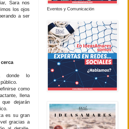
iar, Sara nos
Eventos y Comunicación
imos los ojos
perando a ser
 cerca
ma donde lo
 público.
efinirse como
actante, llena
 que dejarán
ico.
ca es su gran
ivel gracias a
n al detalle,