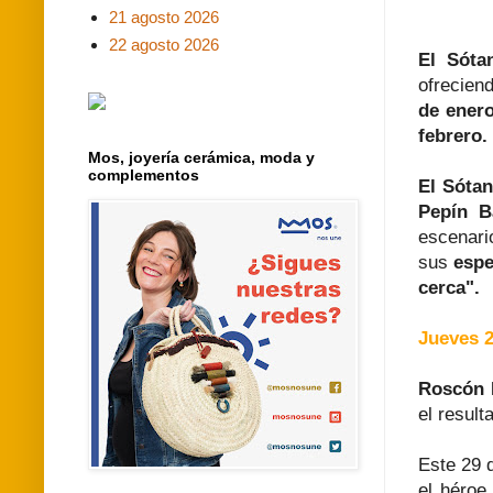
21 agosto 2026
22 agosto 2026
El Sóta
ofrecien
de enero
febrero.
Mos, joyería cerámica, moda y
complementos
El Sóta
Pepín B
escenari
sus
espe
cerca".
Jueves 2
Roscón 
el resul
Este 29 
el héroe