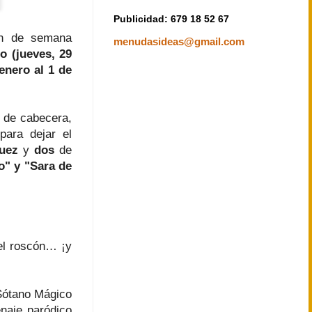
Publicidad: 679 18 52 67
in de semana
menudasideas@gmail.com
o (jueves, 29
enero al 1 de
de cabecera,
 para dejar el
uez
y
dos
de
o" y "Sara de
el roscón… ¡y
 Sótano Mágico
naje paródico