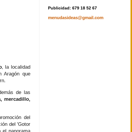
Publicidad: 679 18 52 67
menudasideas@gmail.com
o
, la localidad
n Aragón que
rn.
emás de las
, mercadillo,
promoción del
ión del 'Gotor
n el panorama