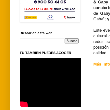
& Gaby 
concier
de Gab
Gaby”;
y
Este even
Buscar en esta web
cultural
redes s
posición
calidad.
TÚ TAMBIÉN PUEDES ACOGER
Más inf