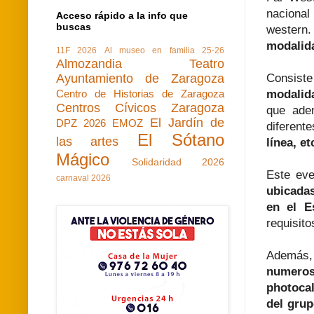
nacional
Acceso rápido a la info que
buscas
western.
modalid
11F 2026
Al museo en familia 25-26
Almozandia Teatro
Ayuntamiento de Zaragoza
Consis
Centro de Historias de Zaragoza
modalid
Centros Cívicos Zaragoza
que adem
El Jardín de
DPZ 2026
EMOZ
diferent
El Sótano
las artes
línea, et
Mágico
Solidaridad 2026
Este eve
carnaval 2026
ubicadas
en el E
requisito
Además,
numeros
photocal
del gru