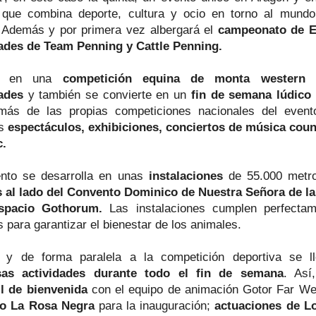
 que combina deporte, cultura y ocio en torno al mund
 Además y por primera vez albergará el
campeonato de E
ades de Team Penning y Cattle Penning.
te en una
competición equina de monta western e
ades
y también se convierte en un
fin de semana lúdico 
ás de las propias competiciones nacionales del evento
es
espectáculos, exhibiciones, conciertos de música count
c.
nto se desarrolla en unas
instalaciones
de 55.000 metro
 al lado del Convento Dominico de Nuestra Señora de l
spacio Gothorum.
Las instalaciones cumplen perfectam
s para garantizar el bienestar de los animales.
 y de forma paralela a la competición deportiva se l
as actividades
durante todo el fin de semana
. Así
l de bienvenida
con el equipo de animación Gotor Far W
po La Rosa Negra
para la inauguración;
actuaciones de Lo