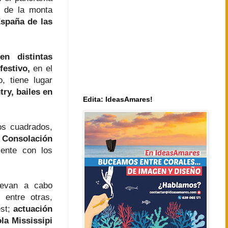
o de la monta
spaña de las
n distintas
festivo,
en el
, tiene lugar
ry, bailes en
Edita: IdeasAmares!
s cuadrados,
a Consolación
ente con los
levan a cabo
, entre otras,
est;
actuación
la Mississipi