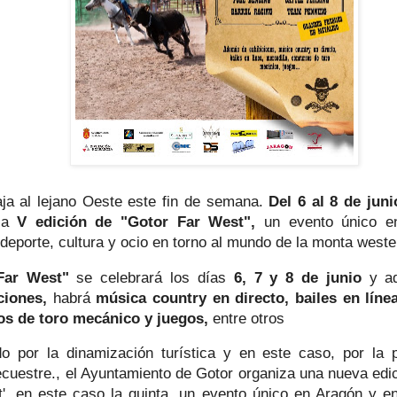
aja al lejano Oeste este fin de semana.
Del 6 al 8 de juni
 la
V edición de "Gotor Far West",
un evento único e
deporte, cultura y ocio en torno al mundo de la monta weste
Far West"
se celebrará los días
6, 7 y 8 de junio
y ad
ciones,
habrá
música country en directo, bailes en línea
os de toro mecánico y juegos,
entre otros
o por la dinamización turística y en este caso, por la 
ecuestre., el Ayuntamiento de Gotor organiza una nueva edic
', en este caso la quinta, un evento único en Aragón y e