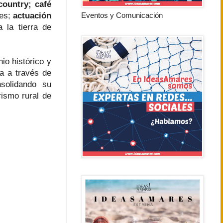
country; café
tes;
actuación
Eventos y Comunicación
 la tierra de
io histórico y
za a través de
solidando su
rismo rural de