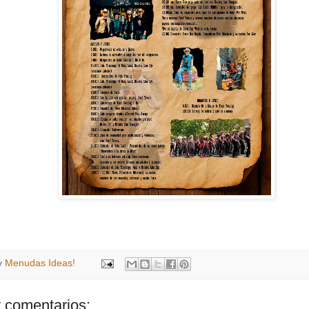
y
Menudas Ideas!
 comentarios: