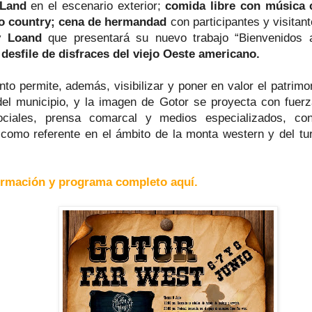
Land
en el escenario exterior;
comida libre con música 
to country; cena de hermandad
con participantes y visitan
y Loand
que presentará su nuevo trabajo “Bienvenidos a
 desfile de disfraces del viejo Oeste americano.
to permite, además, visibilizar y poner en valor el patrimon
 del municipio, y la imagen de Gotor se proyecta con fuer
ociales, prensa comarcal y medios especializados, con
 como referente en el ámbito de la monta western y del tu
ormación y programa completo aquí.