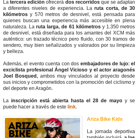
La
tercera edición
ofrecerá
dos recorridos
que se adaptan
a diferentes niveles de experiencia. La
ruta corta, de 30
kilómetros
y 570 metros de desnivel, está pensada para
quienes buscan una experiencia más accesible en plena
naturaleza. La
ruta larga, de 61 kilómetros
y 1.350 metros
de desnivel, está diseñada para los amantes del XCM más
auténtico: un trazado técnico pero fluido, con 30 tramos de
sendero, muy bien señalizados y valorados por su limpieza
y belleza.
Además, el evento cuenta con dos
embajadores de lujo: el
exciclista profesional Ángel Vicioso y el actor aragonés
Joel Bosqued,
ambos muy vinculados al proyecto desde
sus inicios y comprometidos con la promoción del ciclismo y
del deporte en Aragón.
La
inscripción está abierta hasta el 28 de mayo
y se
puede hacer a través de este
link
.
Ariza Bike Kids
La jornada deportiva
también incluirá,
a las