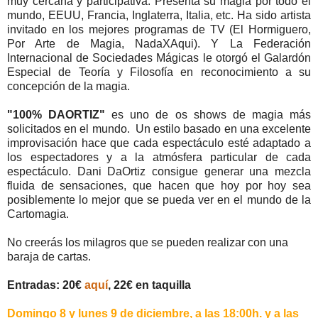
muy cercana y participativa. Presenta su magia por todo el
mundo, EEUU, Francia, Inglaterra, Italia, etc. Ha sido artista
invitado en los mejores programas de TV (El Hormiguero,
Por Arte de Magia, NadaXAqui). Y La Federación
Internacional de Sociedades Mágicas le otorgó el Galardón
Especial de Teoría y Filosofía en reconocimiento a su
concepción de la magia.
"100% DAORTIZ"
es uno de os shows de magia más
solicitados en el mundo. Un estilo basado en una excelente
improvisación hace que cada espectáculo esté adaptado a
los espectadores y a la atmósfera particular de cada
espectáculo. Dani DaOrtiz consigue generar una mezcla
fluida de sensaciones, que hacen que hoy por hoy sea
posiblemente lo mejor que se pueda ver en el mundo de la
Cartomagia.
No creerás los milagros que se pueden realizar con una
baraja de cartas.
Entradas: 20€
aquí
, 22€ en taquilla
Domingo 8 y lunes 9 de diciembre, a las 18:00h. y a las