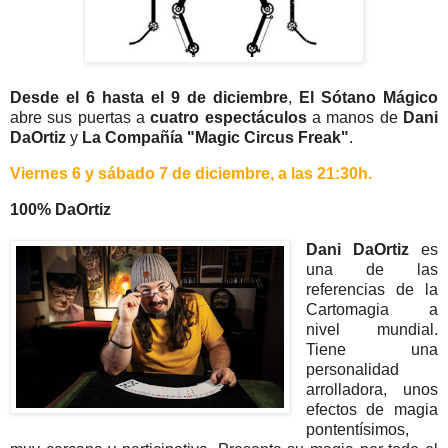
Desde el 6 hasta el 9 de diciembre
,
El Sótano Mágico
abre sus puertas a
cuatro espectáculos
a manos de
Dani
DaOrtiz
y
La Compañía "Magic Circus Freak"
.
Viernes 6 y sábado 7 de diciembre, a las 21:30h.
100% DaOrtiz
Dani DaOrtiz
es
una de las
referencias de la
Cartomagia a
nivel mundial.
Tiene una
personalidad
arrolladora, unos
efectos de magia
pontentísimos,