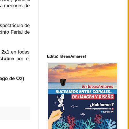
ra menores de
espectáculo de
into Ferial de
2x1
en todas
Edita: IdeasAmares!
ctubre
por el
 Mago de Oz)