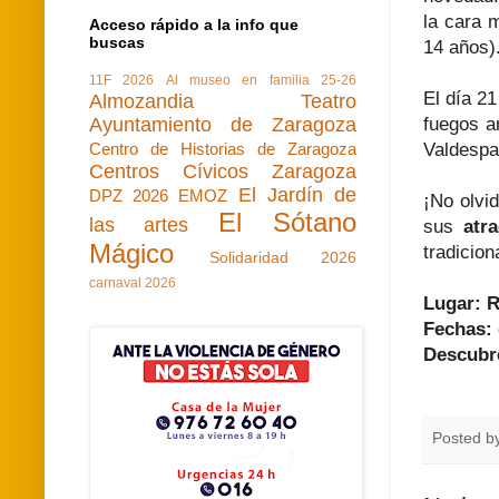
la cara 
Acceso rápido a la info que
buscas
14 años)
11F 2026
Al museo en familia 25-26
El día 21
Almozandia Teatro
Ayuntamiento de Zaragoza
fuegos ar
Centro de Historias de Zaragoza
Valdespa
Centros Cívicos Zaragoza
El Jardín de
DPZ 2026
EMOZ
¡No olvi
El Sótano
las artes
sus
atr
Mágico
tradicion
Solidaridad 2026
carnaval 2026
Lugar: R
Fechas: 
Descubr
Posted b