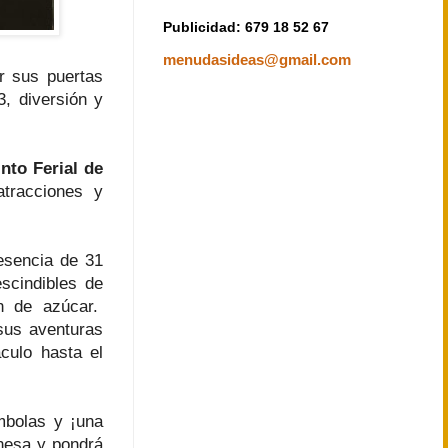
Publicidad: 679 18 52 67
menudasideas@gmail.com
r sus puertas
3, diversión y
nto Ferial de
racciones y
esencia de 31
scindibles de
n de azúcar.
sus aventuras
culo hasta el
mbolas y ¡una
onesa y pondrá