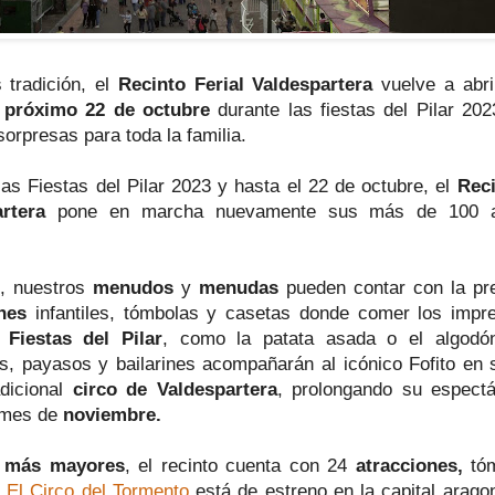
tradición, el
Recinto Ferial Valdespartera
vuelve a abri
l próximo 22 de octubre
durante las fiestas del Pilar 202
orpresas para toda la familia.
las Fiestas del Pilar 2023 y hasta el 22 de octubre, el
Reci
rtera
pone en marcha nuevamente sus más de 100 at
, nuestros
menudos
y
menudas
pueden contar con la pr
nes
infantiles, tómbolas y casetas donde comer los impre
s
Fiestas del Pilar
, como la patata asada o el algodó
s, payasos y bailarines acompañarán al icónico Fofito en 
adicional
circo de Valdespartera
, prolongando su espectá
 mes de
noviembre.
s
más mayores
, el recinto cuenta con 24
atracciones,
tó
!
El Circo del Tormento
está de estreno en la capital arag