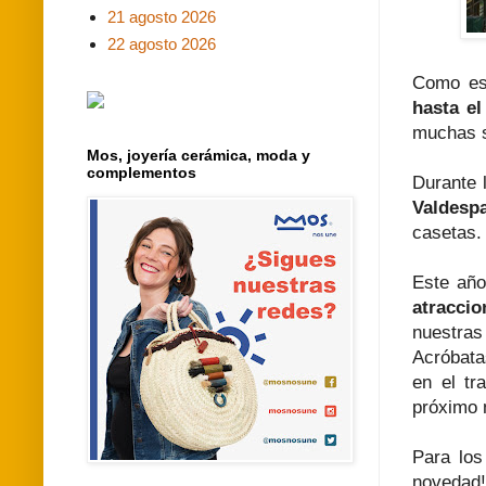
21 agosto 2026
22 agosto 2026
Como es 
hasta e
muchas s
Mos, joyería cerámica, moda y
complementos
Durante 
Valdespa
casetas.
Este año
atraccio
nuestra
Acróbata
en el tr
próximo
Para lo
novedad