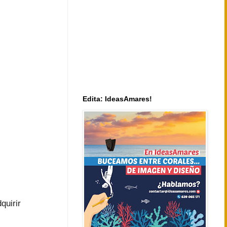
Edita: IdeasAmares!
quirir