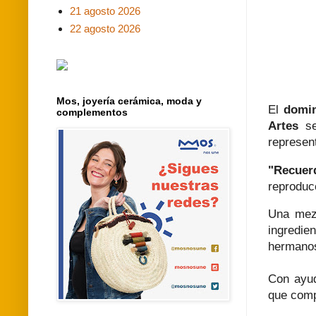
21 agosto 2026
22 agosto 2026
Mos, joyería cerámica, moda y
El
domin
complementos
Artes
se
represen
"Recuer
reproduc
Una mezc
ingredie
hermanos
Con ayud
que comp