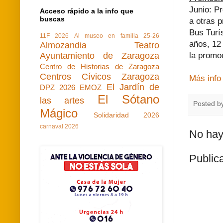
Junio: Pr
Acceso rápido a la info que
buscas
a otras 
Bus Turí
11F 2026
Al museo en familia 25-26
años, 12 
Almozandia Teatro
la promo
Ayuntamiento de Zaragoza
Centro de Historias de Zaragoza
Centros Cívicos Zaragoza
Más inf
El Jardín de
DPZ 2026
EMOZ
El Sótano
las artes
Posted b
Mágico
Solidaridad 2026
carnaval 2026
No hay
Public