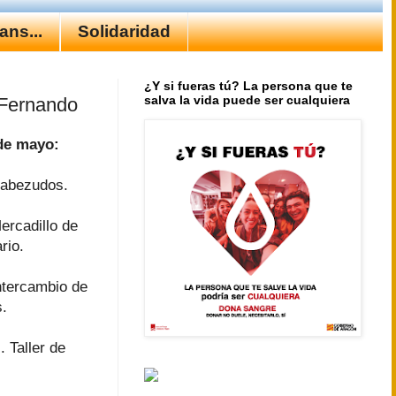
ns...
Solidaridad
¿Y si fueras tú? La persona que te
salva la vida puede ser cualquiera
 Fernando
de mayo:
Cabezudos.
ercadillo de
rio.
ntercambio de
.
. Taller de