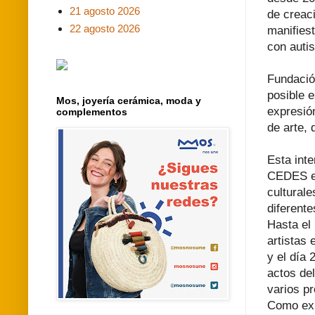
21 agosto 2026
de creaci
22 agosto 2026
manifiest
con autis
Fundació
posible 
Mos, joyería cerámica, moda y
expresió
complementos
de arte,
Esta int
CEDES es
culturale
diferente
Hasta el 
artistas
y el día 
actos de
varios p
Como expl