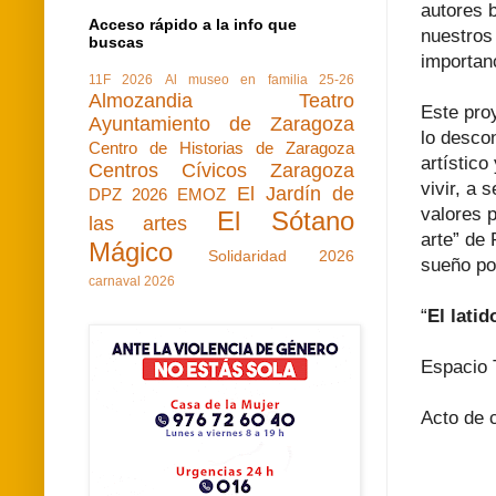
autores 
Acceso rápido a la info que
nuestros
buscas
importanc
11F 2026
Al museo en familia 25-26
Almozandia Teatro
Este pro
Ayuntamiento de Zaragoza
lo desco
Centro de Historias de Zaragoza
artístico
Centros Cívicos Zaragoza
vivir, a 
El Jardín de
DPZ 2026
EMOZ
valores 
El Sótano
las artes
arte” de
Mágico
Solidaridad 2026
sueño po
carnaval 2026
“
El lati
Espacio T
Acto de 