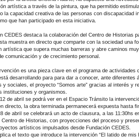
ón artística a través de la pintura, que ha permitido estimul
o la capacidad creativa de las personas con discapacidad in
mo que han participado en esta iniciativa.
n CEDES destaca la colaboración del Centro de Historias p
esta muestra en directo que comparte con la sociedad una f
n artística que supera muchas barreras y abre caminos muy
 de comunicación y de crecimiento personal.
ervención es una pieza clave en el programa de actividades
tá desarrollando para para dar a conocer, ante diferentes 
s y sociales, el proyecto “Somos arte” gracias al interés y 
s instituciones y organismos.
12 de abril se podrá ver en el Espacio Tránsito la intervenci
 en directo, la obra terminada permanecerá expuesta hasta f
28 de abril se celebrará un acto de clausura, a las 11:30hs e
l Centro de Historias, con proyecciones del proceso y prese
royectos artísticos impulsados desde Fundación CEDES.
ica el texto que introduce la intervención “El latido de mis 