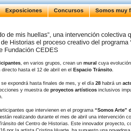
Exposiciones
Concursos
Somos muy fa
ido de mis huellas”, una intervención colectiva q
 de Historias el proceso creativo del program
de Fundación CEDES
icipantes
, en varios grupos, crean un
mural
cuya evolución
 directo hasta el 12 de abril en el
Espacio Tránsito
.
a se expondrá hasta finales de mes, y el día
28
habrá un
act
ecciones y muestra de
proyectos artísticos
inclusivos impu
n.
articipantes que intervienen en el programa
“Somos Arte” 
 están realizando durante el mes de abril una intervención co
Tránsito del Centro de Historias. Este innovador proyecto, c
16 por la artista Cristina Huarte, ha supuesto una novedosa