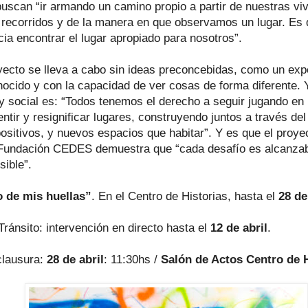
buscan “ir armando un camino propio a partir de nuestras vi
 recorridos y de la manera en que observamos un lugar. Es d
ia encontrar el lugar apropiado para nosotros”.
yecto se lleva a cabo sin ideas preconcebidas, como un ex
nocido y con la capacidad de ver cosas de forma diferente.
 y social es: “Todos tenemos el derecho a seguir jugando en 
sentir y resignificar lugares, construyendo juntos a través de
positivos, y nuevos espacios que habitar”. Y es que el proy
 Fundación CEDES demuestra que “cada desafío es alcanzab
sible”.
do de mis huellas”
. En el Centro de Historias, hasta el
28 de
ránsito: intervención en directo hasta el
12 de abril
.
clausura:
28 de abril
: 11:30hs /
Salón de Actos Centro de H