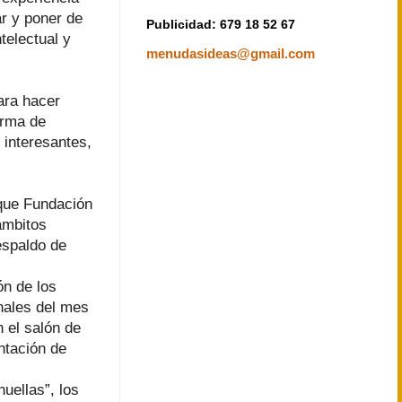
ar y poner de
Publicidad: 679 18 52 67
telectual y
menudasideas@gmail.com
ara hacer
orma de
 interesantes,
 que Fundación
ámbitos
respaldo de
ón de los
inales del mes
n el salón de
ntación de
huellas”, los