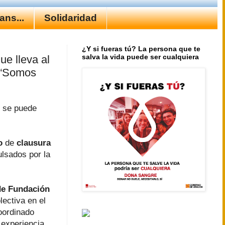
ns...
Solidaridad
¿Y si fueras tú? La persona que te
salva la vida puede ser cualquiera
ue lleva al
a “Somos
 se puede
o
de
clausura
lsados por la
de Fundación
lectiva en el
oordinado
 experiencia