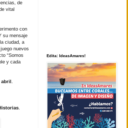
vencias, de
e vital
perimento con
 Y su mensaje
la ciudad, a
l juego nuevos
ecto “Somos
Edita: IdeasAmares!
le y cada
 abril
.
istorias
.