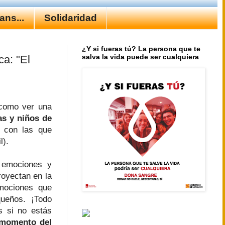
ns...
Solidaridad
¿Y si fueras tú? La persona que te
salva la vida puede ser cualquiera
ca: "El
 como ver una
as y niños de
 con las que
l).
 emociones y
royectan en la
emociones que
queños. ¡Todo
s si no estás
 momento del