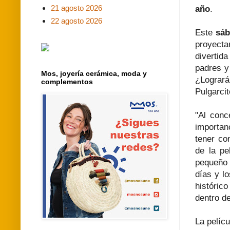
21 agosto 2026
año
.
22 agosto 2026
Este
sáb
proyect
divertid
padres y
Mos, joyería cerámica, moda y
¿Logrará
complementos
Pulgarci
"Al conc
importan
tener co
de la pe
pequeño 
días y l
históric
dentro de
La pelíc