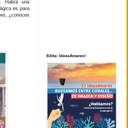
. Habrá una
ágica es para
ues, ¿conoces
Edita: IdeasAmares!