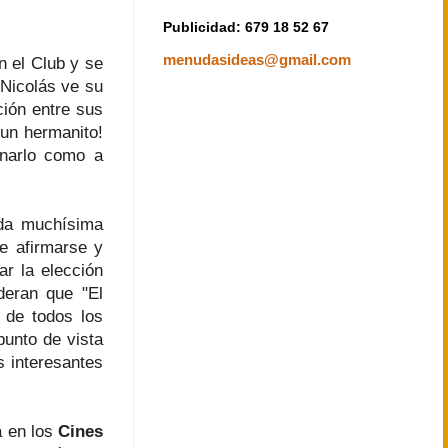
Publicidad: 679 18 52 67
menudasideas@gmail.com
n el Club y se
 Nicolás ve su
ión entre sus
un hermanito!
onarlo como a
 da muchísima
te afirmarse y
ar la elección
deran que "El
 de todos los
punto de vista
s interesantes
á en los
Cines