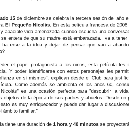
ado 15
de diciembre se celebra la tercera sesión del año e
ará
El Pequeño Nicolás
. En esta película francesa de 2008
a y apacible vida amenazada cuando escucha una conversac
 se entera de que su madre está embarazada, ¡va a tener 
 hacerse a la idea y dejar de pensar que van a aband
to?
eder el papel protagonista a los niños, esta película les
cia. Y poder identificarse con estos personajes les permi
nfianza en si mismos", explican desde el Club para justific
lícula. Como además se ambienta el los años 60, consi
Nicolás" es una ocasión perfecta para "descubrir la vida
os objetos de la época de sus padres y abuelos. Desde un 
o esto es muy enriquecedor y puede dar lugar a discusione
l ámbito familiar."
ula tiene una duración de
1 hora y 40 minutos
se proyectar