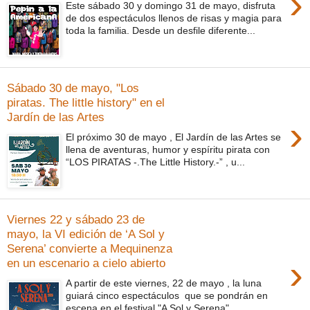
›
Este sábado 30 y domingo 31 de mayo, disfruta
de dos espectáculos llenos de risas y magia para
toda la familia. Desde un desfile diferente...
Sábado 30 de mayo, "Los
piratas. The little history" en el
Jardín de las Artes
›
El próximo 30 de mayo , El Jardín de las Artes se
llena de aventuras, humor y espíritu pirata con
“LOS PIRATAS -.The Little History.-” , u...
Viernes 22 y sábado 23 de
mayo, la VI edición de ‘A Sol y
Serena’ convierte a Mequinenza
›
en un escenario a cielo abierto
A partir de este viernes, 22 de mayo , la luna
guiará cinco espectáculos que se pondrán en
escena en el festival "A Sol y Serena"...