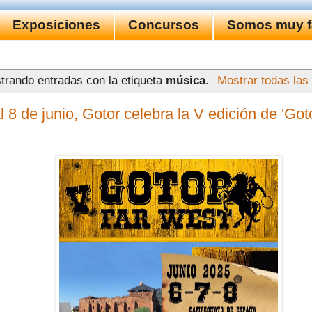
Exposiciones
Concursos
Somos muy fa
trando entradas con la etiqueta
música
.
Mostrar todas las
l 8 de junio, Gotor celebra la V edición de 'Got