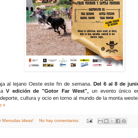
aja al lejano Oeste este fin de semana.
Del 6 al 8 de juni
 la
V edición de "Gotor Far West",
un evento único e
deporte, cultura y ocio en torno al mundo de la monta weste
e »
y
Menudas Ideas!
No hay comentarios: