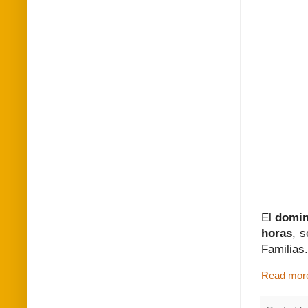
El
domin
horas
, s
Familias.
Read mor