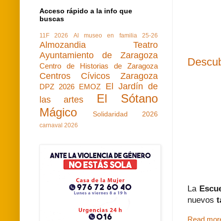
Acceso rápido a la info que
buscas
11F 2026
Al museo en familia 25-26
Almozandia Teatro
Ayuntamiento de Zaragoza
Descub
Centro de Historias de Zaragoza
Centros Cívicos Zaragoza
El Jardín de
DPZ 2026
EMOZ
El Sótano
las artes
Mágico
Solidaridad 2026
carnaval 2026
La
Escu
nuevos
t
Read mor