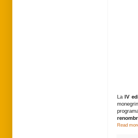
La
IV ed
monegri
program
renombre
Read mor