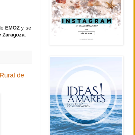
 de
EMOZ
y se
e Zaragoza.
 Rural de