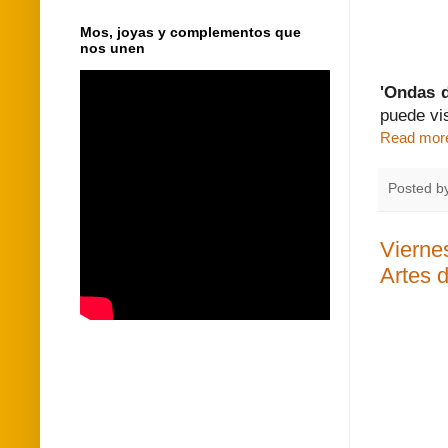
Mos, joyas y complementos que
nos unen
'Ondas d
puede vis
Read mor
Posted b
Vierne
Artes d