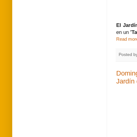
El Jardí
en un
'T
Read mor
Posted b
Doming
Jardín